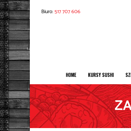
Biuro:
517 707 606
HOME
KURSY SUSHI
SZ
ZA