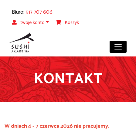
Biuro:
517 707 606
twoje konto
Koszyk
KONTAKT
W dniach 4 - 7 czerwca 2026 nie pracujemy.