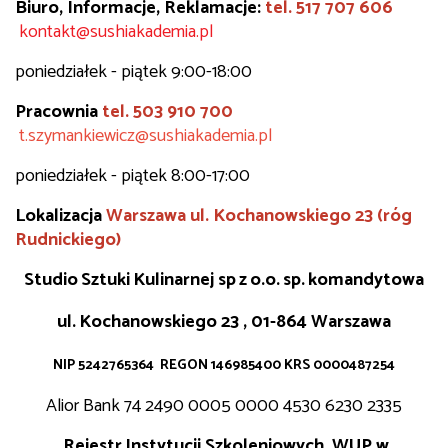
Biuro,
Informacje, Reklamacje
:
tel. 517 707 606
kontakt@sushiakademia.pl
poniedziałek - piątek 9:00-18:00
Pracownia
tel. 503 910 700
t.szymankiewicz
@sushiakademia.pl
poniedziałek - piątek 8:00-17:00
Lokalizacja
Warszawa ul. Kochanowskiego 23 (róg
Rudnickiego)
Studio
Sztuki
Kulinarnej
sp
z
o.o.
sp.
komandytowa
ul.
Kochanowskiego 23 , 01-864 Warszawa
NIP 5242765364 REGON 146985400 KRS 0000487254
Alior Bank 74 2490 0005 0000 4530 6230 2335
Rejestr
Instytucji Szkoleniowych WUP w