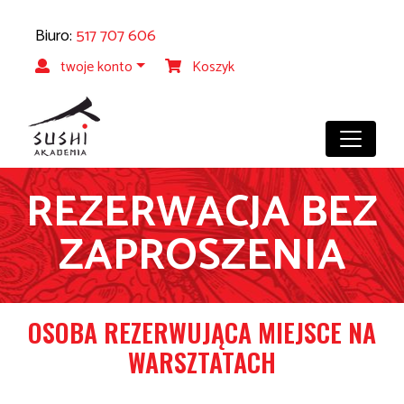
Biuro:
517 707 606
twoje konto
Koszyk
REZERWACJA BEZ
ZAPROSZENIA
OSOBA REZERWUJĄCA MIEJSCE NA
WARSZTATACH