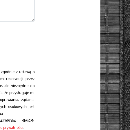
zgodnie z ustawą o
m rezerwacji przez
e, ale niezbędne do
a, że przysługuje mi
prawiania, żądania
nych osobowych jest
wa
 5242765364 REGON
ce prywatności
.