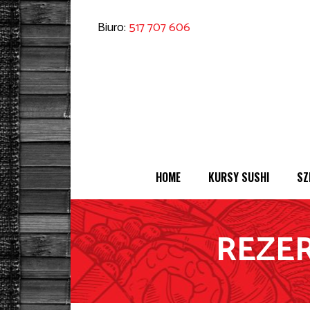
Biuro:
517 707 606
HOME
KURSY SUSHI
SZ
REZE